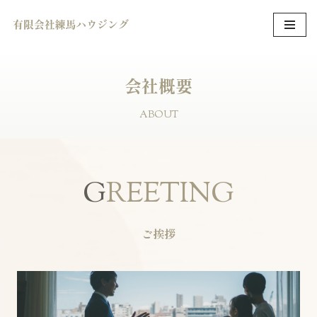
コ
ン
テ
会社概要
ン
ツ
ABOUT
へ
ス
キ
ッ
G
REETING
プ
ご挨拶