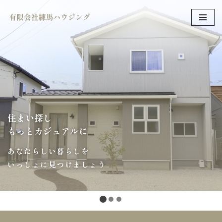
コ
ン
テ
ン
ツ
へ
ス
キ
住まい探し
ッ
もっとカジュアルに
プ
あなたらしい暮らしを
いっしょに見つけましょう