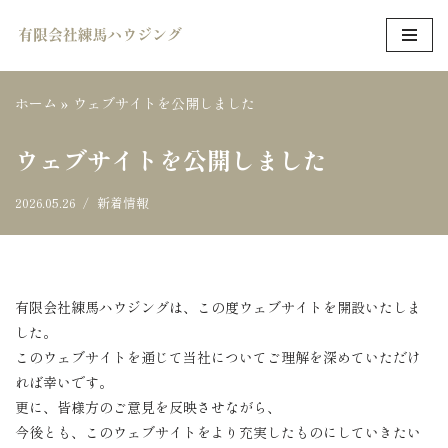
コ
ン
ホーム
»
ウェブサイトを公開しました
テ
ン
ウェブサイトを公開しました
ツ
へ
2026.05.26
新着情報
ス
キ
ッ
プ
有限会社練馬ハウジングは、この度ウェブサイトを開設いたしま
した。
このウェブサイトを通じて当社についてご理解を深めていただけ
れば幸いです。
更に、皆様方のご意見を反映させながら、
今後とも、このウェブサイトをより充実したものにしていきたい